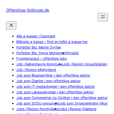
Spring
til
Offentlige-Stillinger.dk
indhold
Alle a-kasser i Danmark
Billigste a-kasse – find en billig a-kasse her
Forfatter Bio: Martin Dyrhøj
Forfatter Bio: Signe Mortensen
Forside
Fysioterapeut – offentlige jobs
Job i Københavns Kommune
Job i Region Hovedstaden
Job i Region Midtjylland
Job som Bioanalytiker i den offentlige sektor
Job som Diætist i den offentlige sektor
Job som IT-medarbejder i den offentlige sektor
Job som Lægesekretær i den offentlige sektor
Job som Optometrist og Optiker i den offentlige sektor
Job som SOSU-personale
Job som Sygeplejerske Vikar
Jobs i Region Nordjylland
Jobs i Region Sjælland