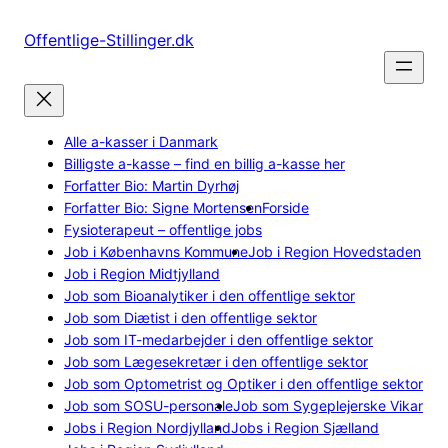
Spring
til
Offentlige-Stillinger.dk
indhold
Alle a-kasser i Danmark
Billigste a-kasse – find en billig a-kasse her
Forfatter Bio: Martin Dyrhøj
Forfatter Bio: Signe Mortensen
Forside
Fysioterapeut – offentlige jobs
Job i Københavns Kommune
Job i Region Hovedstaden
Job i Region Midtjylland
Job som Bioanalytiker i den offentlige sektor
Job som Diætist i den offentlige sektor
Job som IT-medarbejder i den offentlige sektor
Job som Lægesekretær i den offentlige sektor
Job som Optometrist og Optiker i den offentlige sektor
Job som SOSU-personale
Job som Sygeplejerske Vikar
Jobs i Region Nordjylland
Jobs i Region Sjælland