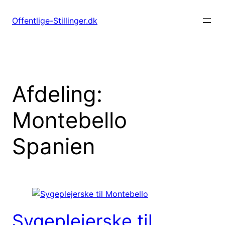
Spring
til
Offentlige-Stillinger.dk
indhold
Afdeling:
Montebello
Spanien
Sygeplejerske til