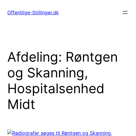
Spring
til
Offentlige-Stillinger.dk
indhold
Afdeling:
Røntgen
og Skanning,
Hospitalsenhed
Midt