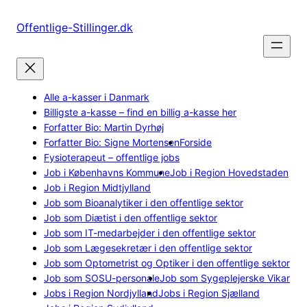
Spring
til
Offentlige-Stillinger.dk
indhold
Alle a-kasser i Danmark
Billigste a-kasse – find en billig a-kasse her
Forfatter Bio: Martin Dyrhøj
Forfatter Bio: Signe Mortensen
Forside
Fysioterapeut – offentlige jobs
Job i Københavns Kommune
Job i Region Hovedstaden
Job i Region Midtjylland
Job som Bioanalytiker i den offentlige sektor
Job som Diætist i den offentlige sektor
Job som IT-medarbejder i den offentlige sektor
Job som Lægesekretær i den offentlige sektor
Job som Optometrist og Optiker i den offentlige sektor
Job som SOSU-personale
Job som Sygeplejerske Vikar
Jobs i Region Nordjylland
Jobs i Region Sjælland