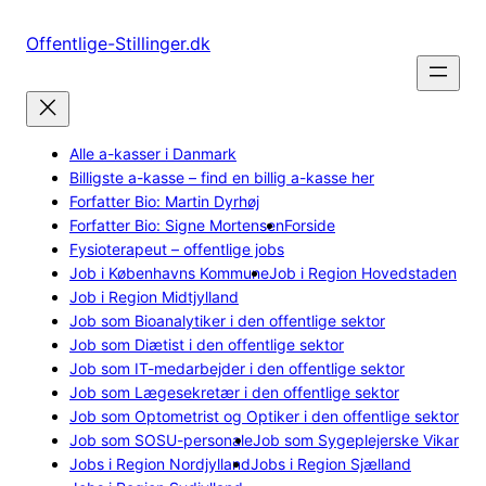
Spring
til
Offentlige-Stillinger.dk
indhold
Alle a-kasser i Danmark
Billigste a-kasse – find en billig a-kasse her
Forfatter Bio: Martin Dyrhøj
Forfatter Bio: Signe Mortensen
Forside
Fysioterapeut – offentlige jobs
Job i Københavns Kommune
Job i Region Hovedstaden
Job i Region Midtjylland
Job som Bioanalytiker i den offentlige sektor
Job som Diætist i den offentlige sektor
Job som IT-medarbejder i den offentlige sektor
Job som Lægesekretær i den offentlige sektor
Job som Optometrist og Optiker i den offentlige sektor
Job som SOSU-personale
Job som Sygeplejerske Vikar
Jobs i Region Nordjylland
Jobs i Region Sjælland