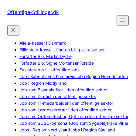
Spring
til
Offentlige-Stillinger.dk
indhold
Alle a-kasser i Danmark
Billigste a-kasse – find en billig a-kasse her
Forfatter Bio: Martin Dyrhøj
Forfatter Bio: Signe Mortensen
Forside
Fysioterapeut – offentlige jobs
Job i Københavns Kommune
Job i Region Hovedstaden
Job i Region Midtjylland
Job som Bioanalytiker i den offentlige sektor
Job som Diætist i den offentlige sektor
Job som IT-medarbejder i den offentlige sektor
Job som Lægesekretær i den offentlige sektor
Job som Optometrist og Optiker i den offentlige sektor
Job som SOSU-personale
Job som Sygeplejerske Vikar
Jobs i Region Nordjylland
Jobs i Region Sjælland