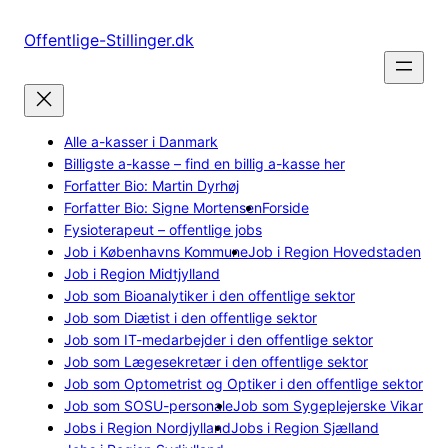
Spring
til
Offentlige-Stillinger.dk
indhold
Alle a-kasser i Danmark
Billigste a-kasse – find en billig a-kasse her
Forfatter Bio: Martin Dyrhøj
Forfatter Bio: Signe Mortensen
Forside
Fysioterapeut – offentlige jobs
Job i Københavns Kommune
Job i Region Hovedstaden
Job i Region Midtjylland
Job som Bioanalytiker i den offentlige sektor
Job som Diætist i den offentlige sektor
Job som IT-medarbejder i den offentlige sektor
Job som Lægesekretær i den offentlige sektor
Job som Optometrist og Optiker i den offentlige sektor
Job som SOSU-personale
Job som Sygeplejerske Vikar
Jobs i Region Nordjylland
Jobs i Region Sjælland