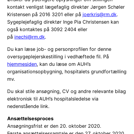
kontakt venligst lægefaglig direktør Jørgen Schøler
Kristensen på 2016 3201 eller på
joerkris@rm.dk
.
Sygeplejefaglig direktør Inge Pia Christensen kan
også kontaktes på 3092 2404 eller
på
inechi@rm.dk
.
Du kan læse job- og personprofilen for denne
oversygeplejerskestilling i vedhæftede fil. På
hjemmesiden
, kan du læse om AUH’s
organisationsopbygning, hospitalets grundfortælling
mv.
Du skal stile ansøgning, CV og andre relevante bilag
elektronisk til AUH’s hospitalsledelse via
nedenstående link.
Ansættelsesproces
Ansøgningsfrist er den 20. oktober 2020.
Første ansættelsessamtale er den 27. oktober 2020.