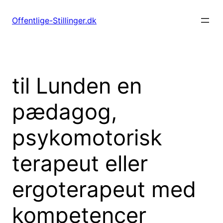
Spring
til
Offentlige-Stillinger.dk
indhold
til Lunden en
pædagog,
psykomotorisk
terapeut eller
ergoterapeut med
kompetencer