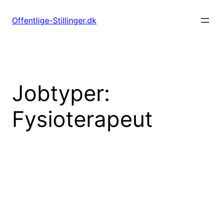
Spring
til
Offentlige-Stillinger.dk
indhold
Jobtyper:
Fysioterapeut