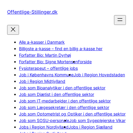
Spring
til
Offentlige-Stillinger.dk
indhold
Alle a-kasser i Danmark
Billigste a-kasse – find en billig a-kasse her
Forfatter Bio: Martin Dyrhøj
Forfatter Bio: Signe Mortensen
Forside
Fysioterapeut – offentlige jobs
Job i Københavns Kommune
Job i Region Hovedstaden
Job i Region Midtjylland
Job som Bioanalytiker i den offentlige sektor
Job som Diætist i den offentlige sektor
Job som IT-medarbejder i den offentlige sektor
Job som Lægesekretær i den offentlige sektor
Job som Optometrist og Optiker i den offentlige sektor
Job som SOSU-personale
Job som Sygeplejerske Vikar
Jobs i Region Nordjylland
Jobs i Region Sjælland