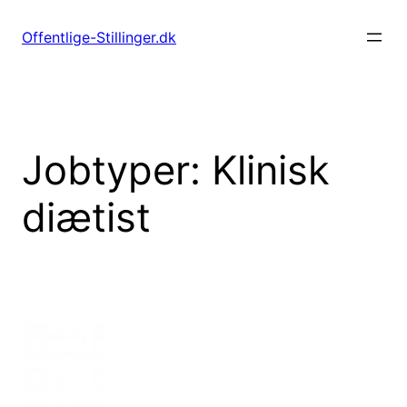
Spring
til
Offentlige-Stillinger.dk
indhold
Jobtyper:
Klinisk
diætist