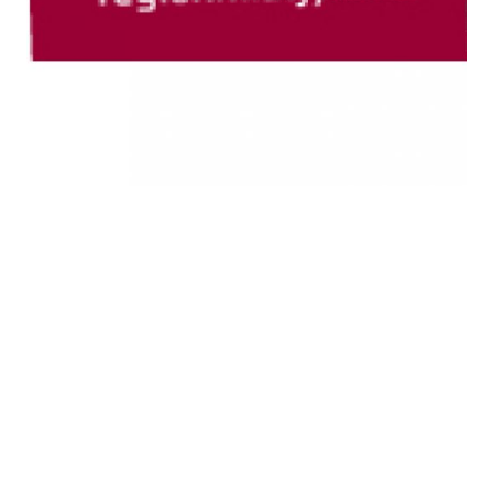
Klinisk diætist til Steno
Diabetes Center
Aarhus
Klinisk diætist søges til spændende stilling i Steno
Diabetes Center Aarhus (SDCA) Har du mod på