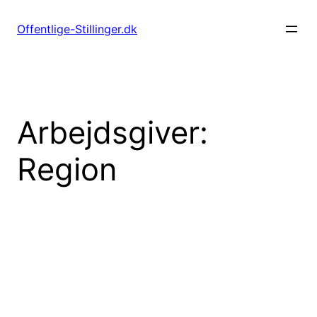
Spring
til
Offentlige-Stillinger.dk
indhold
Arbejdsgiver:
Region