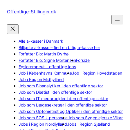
Spring
til
Offentlige-Stillinger.dk
indhold
Alle a-kasser i Danmark
Billigste a-kasse – find en billig a-kasse her
Forfatter Bio: Martin Dyrhøj
Forfatter Bio: Signe Mortensen
Forside
Fysioterapeut – offentlige jobs
Job i Københavns Kommune
Job i Region Hovedstaden
Job i Region Midtjylland
Job som Bioanalytiker i den offentlige sektor
Job som Diætist i den offentlige sektor
Job som IT-medarbejder i den offentlige sektor
Job som Lægesekretær i den offentlige sektor
Job som Optometrist og Optiker i den offentlige sektor
Job som SOSU-personale
Job som Sygeplejerske Vikar
Jobs i Region Nordjylland
Jobs i Region Sjælland