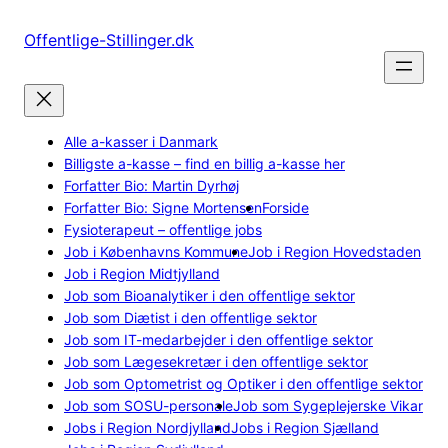
Spring
til
Offentlige-Stillinger.dk
indhold
Alle a-kasser i Danmark
Billigste a-kasse – find en billig a-kasse her
Forfatter Bio: Martin Dyrhøj
Forfatter Bio: Signe Mortensen
Forside
Fysioterapeut – offentlige jobs
Job i Københavns Kommune
Job i Region Hovedstaden
Job i Region Midtjylland
Job som Bioanalytiker i den offentlige sektor
Job som Diætist i den offentlige sektor
Job som IT-medarbejder i den offentlige sektor
Job som Lægesekretær i den offentlige sektor
Job som Optometrist og Optiker i den offentlige sektor
Job som SOSU-personale
Job som Sygeplejerske Vikar
Jobs i Region Nordjylland
Jobs i Region Sjælland