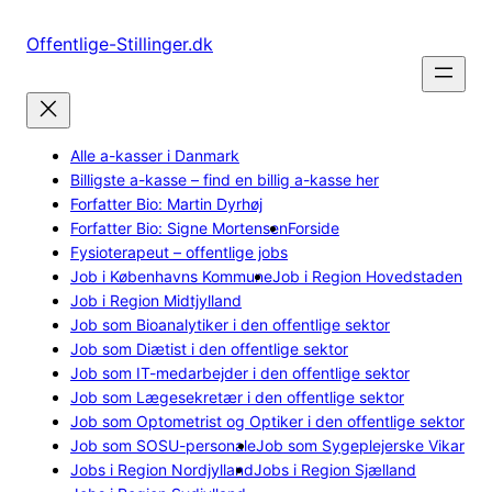
Spring
til
Offentlige-Stillinger.dk
indhold
Alle a-kasser i Danmark
Billigste a-kasse – find en billig a-kasse her
Forfatter Bio: Martin Dyrhøj
Forfatter Bio: Signe Mortensen
Forside
Fysioterapeut – offentlige jobs
Job i Københavns Kommune
Job i Region Hovedstaden
Job i Region Midtjylland
Job som Bioanalytiker i den offentlige sektor
Job som Diætist i den offentlige sektor
Job som IT-medarbejder i den offentlige sektor
Job som Lægesekretær i den offentlige sektor
Job som Optometrist og Optiker i den offentlige sektor
Job som SOSU-personale
Job som Sygeplejerske Vikar
Jobs i Region Nordjylland
Jobs i Region Sjælland