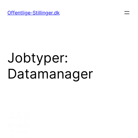
Spring
til
Offentlige-Stillinger.dk
indhold
Jobtyper:
Datamanager