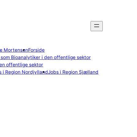
gne Mortensen
Forside
som Bioanalytiker i den offentlige sektor
n offentlige sektor
 i Region Nordjylland
Jobs i Region Sjælland