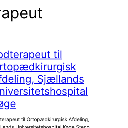
rapeut
odterapeut til
rtopædkirurgisk
fdeling, Sjællands
niversitetshospital
øge
terapeut til Ortopædkirurgisk Afdeling,
llands Universitetshospital Køge Steno