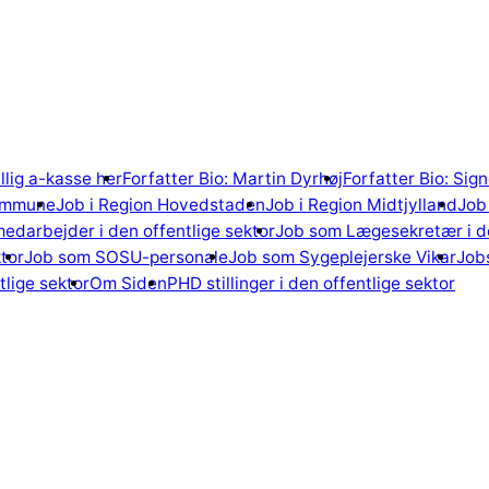
illig a-kasse her
Forfatter Bio: Martin Dyrhøj
Forfatter Bio: Si
ommune
Job i Region Hovedstaden
Job i Region Midtjylland
Job 
edarbejder i den offentlige sektor
Job som Lægesekretær i de
tor
Job som SOSU-personale
Job som Sygeplejerske Vikar
Jobs
lige sektor
Om Siden
PHD stillinger i den offentlige sektor