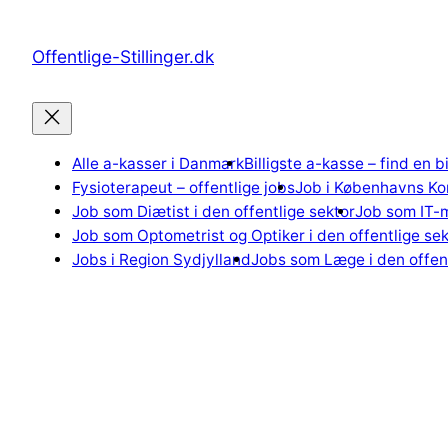
Spring
til
Offentlige-Stillinger.dk
indhold
Alle a-kasser i Danmark
Billigste a-kasse – find en b
Fysioterapeut – offentlige jobs
Job i Københavns K
Job som Diætist i den offentlige sektor
Job som IT-m
Job som Optometrist og Optiker i den offentlige sek
Jobs i Region Sydjylland
Jobs som Læge i den offent