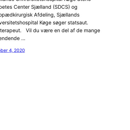
betes Center Sjælland (SDCS) og
opædkirurgisk Afdeling, Sjællands
versitetshospital Køge søger statsaut.
terapeut. Vil du være en del af de mange
ændende …
ober 4, 2020