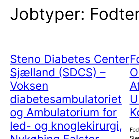
Jobtyper:
Fodte
Steno Diabetes Center
F
Sjælland (SDCS) –
O
Voksen
A
diabetesambulatoriet
U
og Ambulatorium for
K
led- og knoglekirurgi,
Fod
Nykøbing Falster
Sjæ