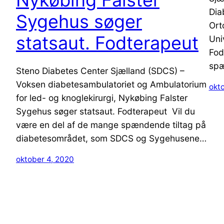
Dia
Sygehus søger
Ort
statsaut. Fodterapeut
Uni
Fod
sp
Steno Diabetes Center Sjælland (SDCS) –
Voksen diabetesambulatoriet og Ambulatorium
okt
for led- og knoglekirurgi, Nykøbing Falster
Sygehus søger statsaut. Fodterapeut Vil du
være en del af de mange spændende tiltag på
diabetesområdet, som SDCS og Sygehusene…
oktober 4, 2020