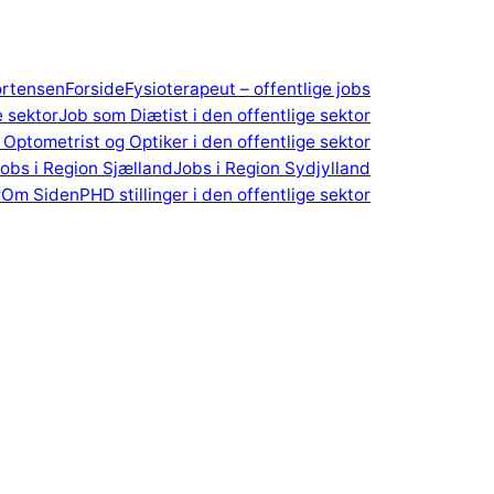
ortensen
Forside
Fysioterapeut – offentlige jobs
e sektor
Job som Diætist i den offentlige sektor
Optometrist og Optiker i den offentlige sektor
obs i Region Sjælland
Jobs i Region Sydjylland
r
Om Siden
PHD stillinger i den offentlige sektor