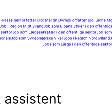
 a-kasse her
Forfatter Bio: Martin Dyrhøj
Forfatter Bio: Signe M
Job i Region Midtjylland
Job som Bioanalytiker i den offentlig
 sektor
Job som Lægesekretær i den offentlige sektor
Job som 
sonale
Job som Sygeplejerske Vikar
Jobs i Region Nordjylland
J
Jobs som Læge i den offentlige sekto
k assistent