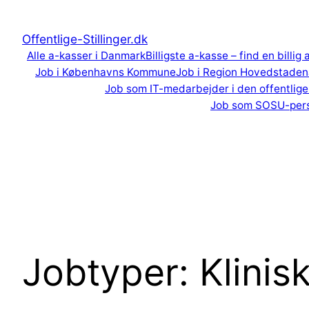
Spring
til
Offentlige-Stillinger.dk
indhold
Alle a-kasser i Danmark
Billigste a-kasse – find en billig
Job i Københavns Kommune
Job i Region Hovedstaden
Job som IT-medarbejder i den offentlige
Job som SOSU-per
Jobtyper:
Klinis