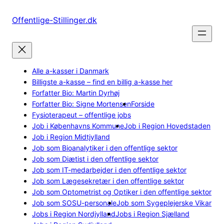
Spring
til
Offentlige-Stillinger.dk
indhold
Alle a-kasser i Danmark
Billigste a-kasse – find en billig a-kasse her
Forfatter Bio: Martin Dyrhøj
Forfatter Bio: Signe Mortensen
Forside
Fysioterapeut – offentlige jobs
Job i Københavns Kommune
Job i Region Hovedstaden
Job i Region Midtjylland
Job som Bioanalytiker i den offentlige sektor
Job som Diætist i den offentlige sektor
Job som IT-medarbejder i den offentlige sektor
Job som Lægesekretær i den offentlige sektor
Job som Optometrist og Optiker i den offentlige sektor
Job som SOSU-personale
Job som Sygeplejerske Vikar
Jobs i Region Nordjylland
Jobs i Region Sjælland