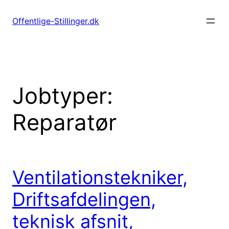
Spring
til
Offentlige-Stillinger.dk
indhold
Jobtyper:
Reparatør
Ventilationstekniker,
Driftsafdelingen,
teknisk afsnit,