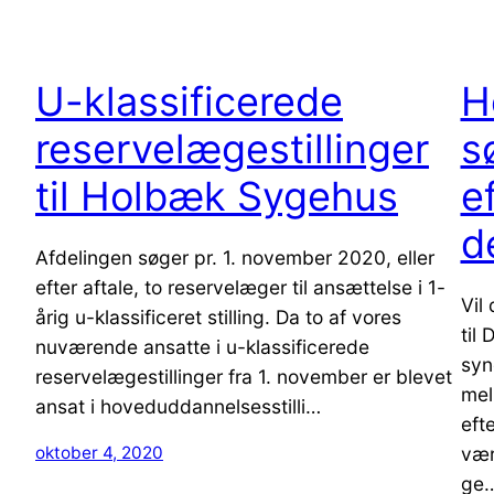
U-klassificerede
H
reservelægestillinger
s
til Holbæk Sygehus
e
d
Afdelingen søger pr. 1. november 2020, eller
efter aftale, to reservelæger til ansættelse i 1-
Vil
årig u-klassificeret stilling. Da to af vores
til
nuværende ansatte i u-klassificerede
syn
reservelægestillinger fra 1. november er blevet
mel
ansat i hoveduddannelsesstilli…
efte
vær
oktober 4, 2020
ge