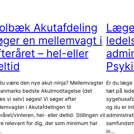
olbæk Akutafdeling
Læge 
øger en mellemvagt i
ledel
fteråret – hel-eller
admin
eltid
Psyki
 du være den nye akut-ninja? Mellemvagter
Er du læge 
 Danmarks bedste Akutmodtagelse (det
tæt på ledel
es vi selv) søges! Vi søger efter
sygehusafde
lemvagter i Akutafdelingen til
og du er in
råret/vinteren, hel- eller deltid. Stillingen vil
administrat
e relevant for dig, der som minimum har
samfundsme
…
in…