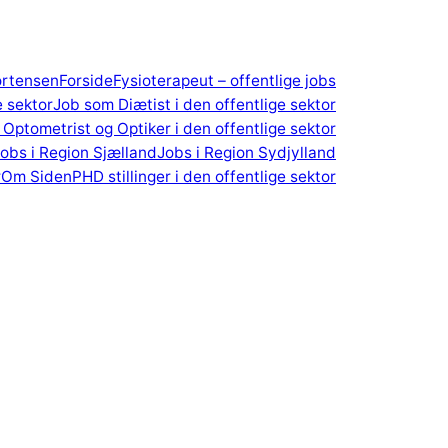
ortensen
Forside
Fysioterapeut – offentlige jobs
e sektor
Job som Diætist i den offentlige sektor
Optometrist og Optiker i den offentlige sektor
obs i Region Sjælland
Jobs i Region Sydjylland
r
Om Siden
PHD stillinger i den offentlige sektor