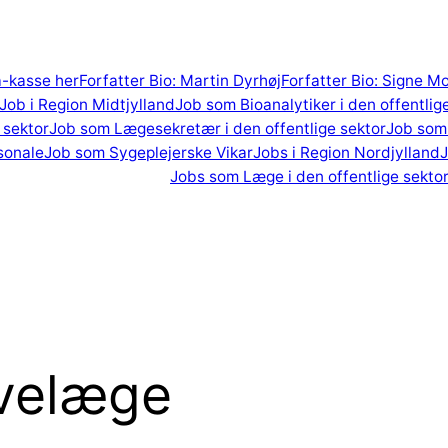
 a-kasse her
Forfatter Bio: Martin Dyrhøj
Forfatter Bio: Signe M
Job i Region Midtjylland
Job som Bioanalytiker i den offentlig
 sektor
Job som Lægesekretær i den offentlige sektor
Job som 
sonale
Job som Sygeplejerske Vikar
Jobs i Region Nordjylland
J
Jobs som Læge i den offentlige sekto
velæge