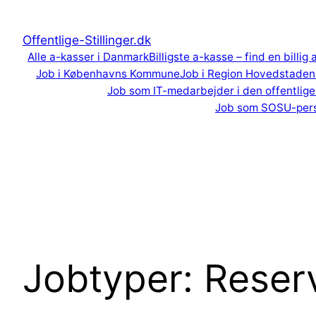
Spring
til
Offentlige-Stillinger.dk
indhold
Alle a-kasser i Danmark
Billigste a-kasse – find en billig
Job i Københavns Kommune
Job i Region Hovedstaden
Job som IT-medarbejder i den offentlige
Job som SOSU-per
Jobtyper:
Reser