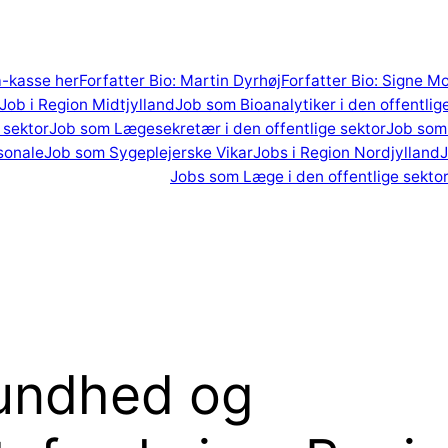
 a-kasse her
Forfatter Bio: Martin Dyrhøj
Forfatter Bio: Signe M
Job i Region Midtjylland
Job som Bioanalytiker i den offentlig
 sektor
Job som Lægesekretær i den offentlige sektor
Job som 
sonale
Job som Sygeplejerske Vikar
Jobs i Region Nordjylland
J
Jobs som Læge i den offentlige sekto
undhed og