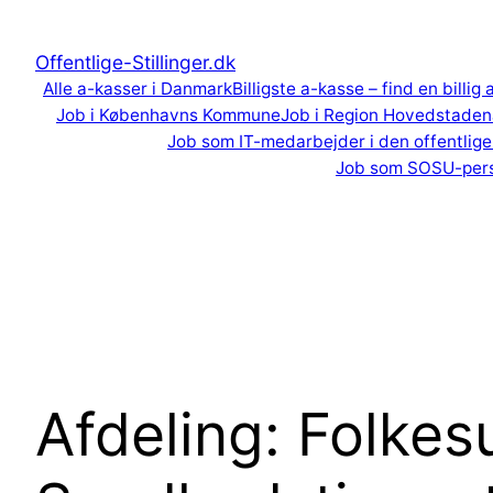
Spring
til
Offentlige-Stillinger.dk
indhold
Alle a-kasser i Danmark
Billigste a-kasse – find en billig
Job i Københavns Kommune
Job i Region Hovedstaden
Job som IT-medarbejder i den offentlige
Job som SOSU-per
Afdeling:
Folkes