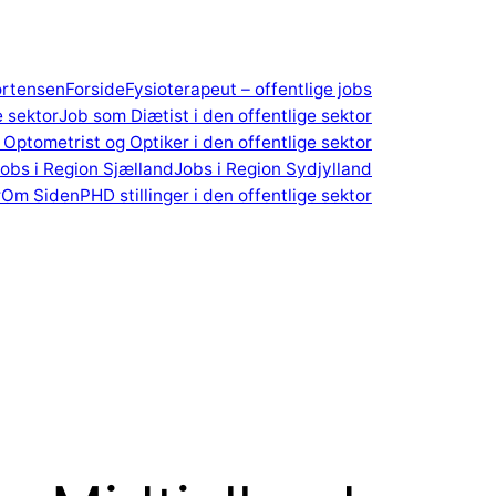
ortensen
Forside
Fysioterapeut – offentlige jobs
e sektor
Job som Diætist i den offentlige sektor
Optometrist og Optiker i den offentlige sektor
obs i Region Sjælland
Jobs i Region Sydjylland
r
Om Siden
PHD stillinger i den offentlige sektor