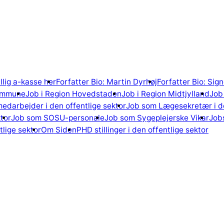
illig a-kasse her
Forfatter Bio: Martin Dyrhøj
Forfatter Bio: Si
ommune
Job i Region Hovedstaden
Job i Region Midtjylland
Job 
edarbejder i den offentlige sektor
Job som Lægesekretær i de
tor
Job som SOSU-personale
Job som Sygeplejerske Vikar
Jobs
lige sektor
Om Siden
PHD stillinger i den offentlige sektor