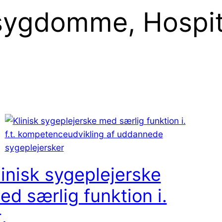
sygdomme, Hospi
linisk sygeplejerske
ed særlig funktion i.
t.