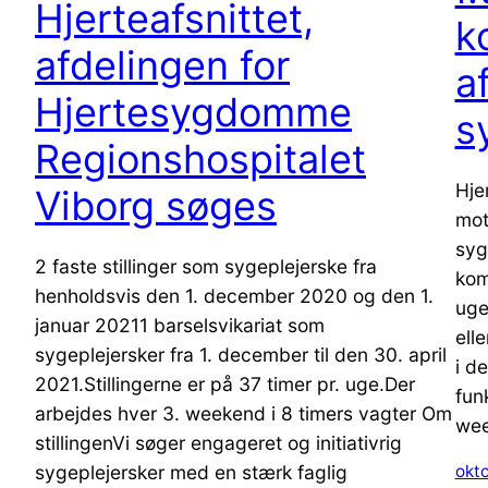
Hjerteafsnittet,
k
afdelingen for
a
Hjertesygdomme
s
Regionshospitalet
Hje
Viborg søges
mot
syg
2 faste stillinger som sygeplejerske fra
kom
henholdsvis den 1. december 2020 og den 1.
uge
januar 20211 barselsvikariat som
elle
sygeplejersker fra 1. december til den 30. april
i d
2021.Stillingerne er på 37 timer pr. uge.Der
fun
arbejdes hver 3. weekend i 8 timers vagter Om
wee
stillingenVi søger engageret og initiativrig
sygeplejersker med en stærk faglig
okt