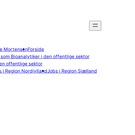
gne Mortensen
Forside
som Bioanalytiker i den offentlige sektor
n offentlige sektor
 i Region Nordjylland
Jobs i Region Sjælland