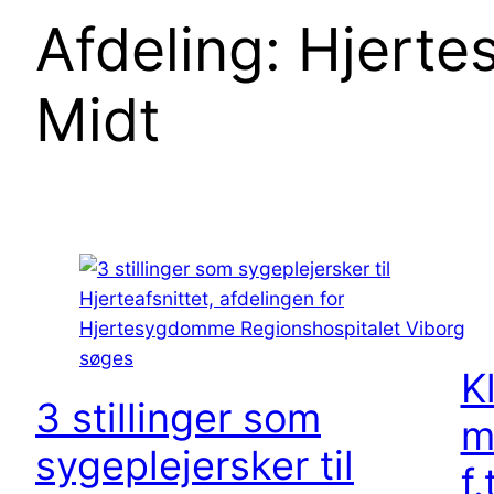
Afdeling:
Hjerte
Midt
K
3 stillinger som
m
sygeplejersker til
f.