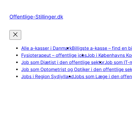
Spring
til
Offentlige-Stillinger.dk
indhold
Alle a-kasser i Danmark
Billigste a-kasse – find en b
Fysioterapeut – offentlige jobs
Job i Københavns K
Job som Diætist i den offentlige sektor
Job som IT-m
Job som Optometrist og Optiker i den offentlige sek
Jobs i Region Sydjylland
Jobs som Læge i den offent