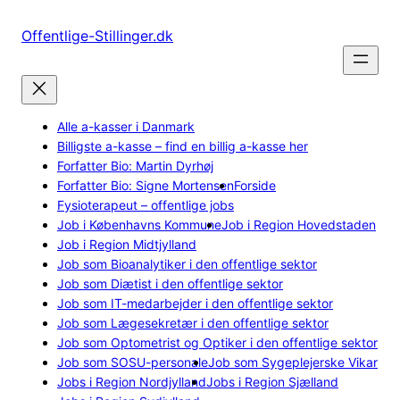
Spring
til
Offentlige-Stillinger.dk
indhold
Alle a-kasser i Danmark
Billigste a-kasse – find en billig a-kasse her
Forfatter Bio: Martin Dyrhøj
Forfatter Bio: Signe Mortensen
Forside
Fysioterapeut – offentlige jobs
Job i Københavns Kommune
Job i Region Hovedstaden
Job i Region Midtjylland
Job som Bioanalytiker i den offentlige sektor
Job som Diætist i den offentlige sektor
Job som IT-medarbejder i den offentlige sektor
Job som Lægesekretær i den offentlige sektor
Job som Optometrist og Optiker i den offentlige sektor
Job som SOSU-personale
Job som Sygeplejerske Vikar
Jobs i Region Nordjylland
Jobs i Region Sjælland