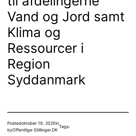
til afdelingerne
Vand og Jord samt
Klima og
Ressourcer i
Region
Syddanmark
Posted
oktober 19, 2020
in
Tags:
by
Offentlige-Stillinger.DK