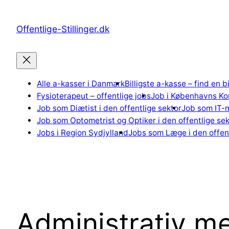
Spring
til
Offentlige-Stillinger.dk
indhold
Alle a-kasser i Danmark
Billigste a-kasse – find en b
Fysioterapeut – offentlige jobs
Job i Københavns K
Job som Diætist i den offentlige sektor
Job som IT-m
Job som Optometrist og Optiker i den offentlige sek
Jobs i Region Sydjylland
Jobs som Læge i den offent
Administrativ me