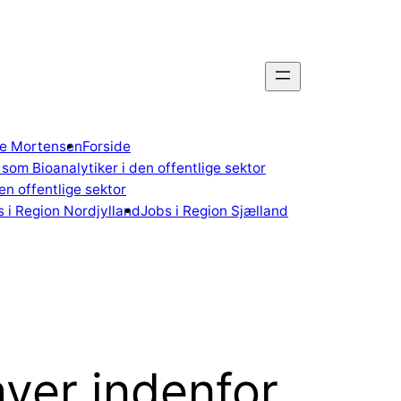
gne Mortensen
Forside
som Bioanalytiker i den offentlige sektor
n offentlige sektor
 i Region Nordjylland
Jobs i Region Sjælland
aver indenfor