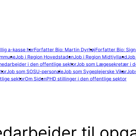
illig a-kasse her
Forfatter Bio: Martin Dyrhøj
Forfatter Bio: Si
ommune
Job i Region Hovedstaden
Job i Region Midtjylland
Job 
edarbejder i den offentlige sektor
Job som Lægesekretær i de
tor
Job som SOSU-personale
Job som Sygeplejerske Vikar
Jobs
lige sektor
Om Siden
PHD stillinger i den offentlige sektor
darbejder til opg