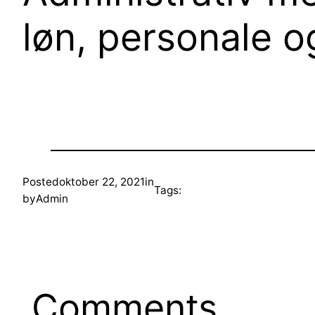
løn, personale o
Posted
oktober 22, 2021
in
Tags:
by
Admin
Comments