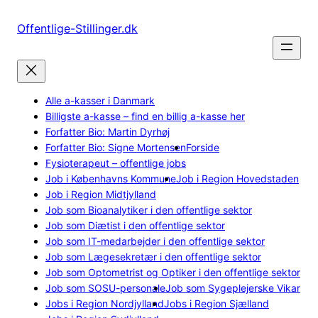
Spring
til
Offentlige-Stillinger.dk
indhold
Alle a-kasser i Danmark
Billigste a-kasse – find en billig a-kasse her
Forfatter Bio: Martin Dyrhøj
Forfatter Bio: Signe Mortensen
Forside
Fysioterapeut – offentlige jobs
Job i Københavns Kommune
Job i Region Hovedstaden
Job i Region Midtjylland
Job som Bioanalytiker i den offentlige sektor
Job som Diætist i den offentlige sektor
Job som IT-medarbejder i den offentlige sektor
Job som Lægesekretær i den offentlige sektor
Job som Optometrist og Optiker i den offentlige sektor
Job som SOSU-personale
Job som Sygeplejerske Vikar
Jobs i Region Nordjylland
Jobs i Region Sjælland