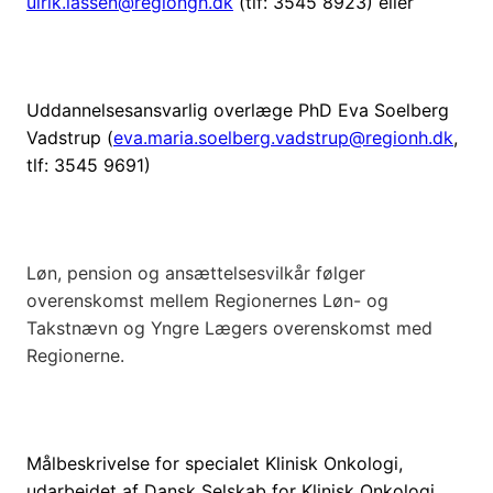
ulrik.lassen@regiongh.dk
(tlf: 3545 8923) eller
Uddannelsesansvarlig overlæge PhD Eva Soelberg
Vadstrup (
eva.maria.soelberg.vadstrup@regionh.dk
,
tlf: 3545 9691)
Løn, pension og ansættelsesvilkår følger
overenskomst mellem Regionernes Løn- og
Takstnævn og Yngre Lægers overenskomst med
Regionerne.
Målbeskrivelse for specialet Klinisk Onkologi,
udarbejdet af Dansk Selskab for Klinisk Onkologi