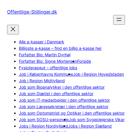
Spring
til
Offentlige-Stillinger.dk
indhold
Alle a-kasser i Danmark
Billigste a-kasse – find en billig a-kasse her
Forfatter Bio: Martin Dyrhøj
Forfatter Bio: Signe Mortensen
Forside
Fysioterapeut – offentlige jobs
Job i Københavns Kommune
Job i Region Hovedstaden
Job i Region Midtjylland
Job som Bioanalytiker i den offentlige sektor
Job som Diætist i den offentlige sektor
Job som IT-medarbejder i den offentlige sektor
Job som Lægesekretær i den offentlige sektor
Job som Optometrist og Optiker i den offentlige sektor
Job som SOSU-personale
Job som Sygeplejerske Vikar
Jobs i Region Nordjylland
Jobs i Region Sjælland