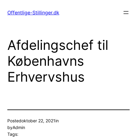
Spring
til
Offentlige-Stillinger.dk
indhold
Afdelingschef til
Københavns
Erhvervshus
Posted
oktober 22, 2021
in
by
Admin
Tags: