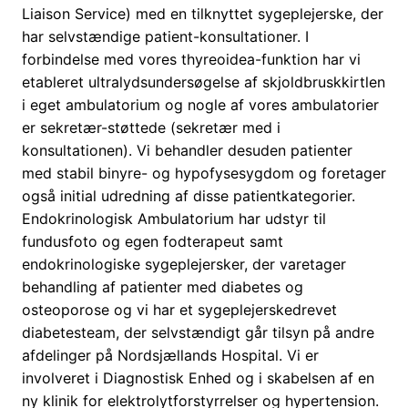
Liaison Service) med en tilknyttet sygeplejerske, der
har selvstændige patient-konsultationer. I
forbindelse med vores thyreoidea-funktion har vi
etableret ultralydsundersøgelse af skjoldbruskkirtlen
i eget ambulatorium og nogle af vores ambulatorier
er sekretær-støttede (sekretær med i
konsultationen). Vi behandler desuden patienter
med stabil binyre- og hypofysesygdom og foretager
også initial udredning af disse patientkategorier.
Endokrinologisk Ambulatorium har udstyr til
fundusfoto og egen fodterapeut samt
endokrinologiske sygeplejersker, der varetager
behandling af patienter med diabetes og
osteoporose og vi har et sygeplejerskedrevet
diabetesteam, der selvstændigt går tilsyn på andre
afdelinger på Nordsjællands Hospital. Vi er
involveret i Diagnostisk Enhed og i skabelsen af en
ny klinik for elektrolytforstyrrelser og hypertension.