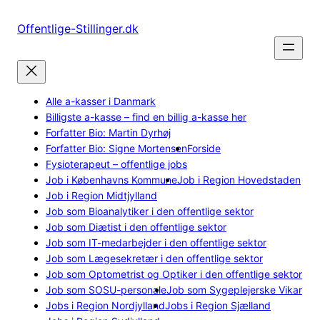
Spring
til
Offentlige-Stillinger.dk
indhold
Alle a-kasser i Danmark
Billigste a-kasse – find en billig a-kasse her
Forfatter Bio: Martin Dyrhøj
Forfatter Bio: Signe Mortensen
Forside
Fysioterapeut – offentlige jobs
Job i Københavns Kommune
Job i Region Hovedstaden
Job i Region Midtjylland
Job som Bioanalytiker i den offentlige sektor
Job som Diætist i den offentlige sektor
Job som IT-medarbejder i den offentlige sektor
Job som Lægesekretær i den offentlige sektor
Job som Optometrist og Optiker i den offentlige sektor
Job som SOSU-personale
Job som Sygeplejerske Vikar
Jobs i Region Nordjylland
Jobs i Region Sjælland