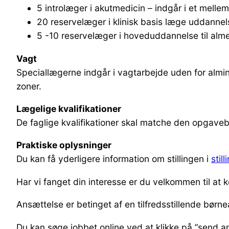
5 introlæger i akutmedicin – indgår i et melle
20 reservelæger i klinisk basis læge uddannels
5 -10 reservelæger i hoveduddannelse til alm
Vagt
Speciallægerne indgår i vagtarbejde uden for almin
zoner.
Lægelige kvalifikationer
De faglige kvalifikationer skal matche den opgaveb
Praktiske oplysninger
Du kan få yderligere information om stillingen i
stil
Har vi fanget din interesse er du velkommen til a
Ansættelse er betinget af en tilfredsstillende børne
Du kan søge jobbet online ved at klikke på ”send 