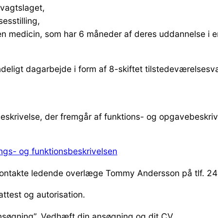
mvagtslaget,
esstilling,
en medicin, som har 6 måneder af deres uddannelse i e
deligt dagarbejde i form af 8-skiftet tilstedeværelses
eskrivelse, der fremgår af funktions- og opgavebeskriv
lings- og funktionsbeskrivelsen
t kontakte ledende overlæge Tommy Andersson på tlf. 2
attest og autorisation.
ansøgning”. Vedhæft din ansøgning og dit CV.