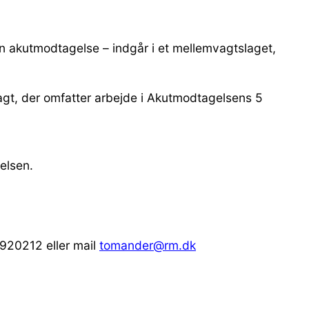
n akutmodtagelse – indgår i et mellemvagtslaget,
vagt, der omfatter arbejde i Akutmodtagelsens 5
elsen.
4920212 eller mail
tomander@rm.dk