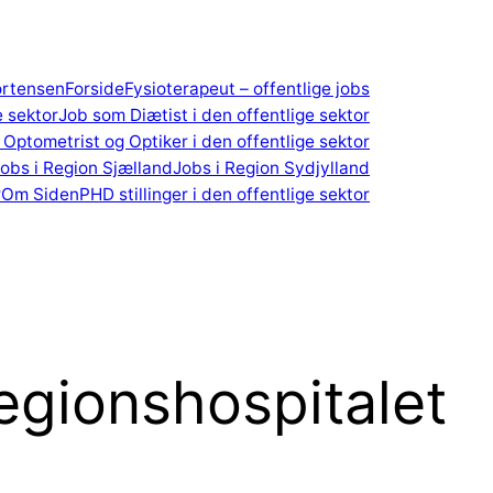
ortensen
Forside
Fysioterapeut – offentlige jobs
e sektor
Job som Diætist i den offentlige sektor
Optometrist og Optiker i den offentlige sektor
obs i Region Sjælland
Jobs i Region Sydjylland
r
Om Siden
PHD stillinger i den offentlige sektor
egionshospitalet