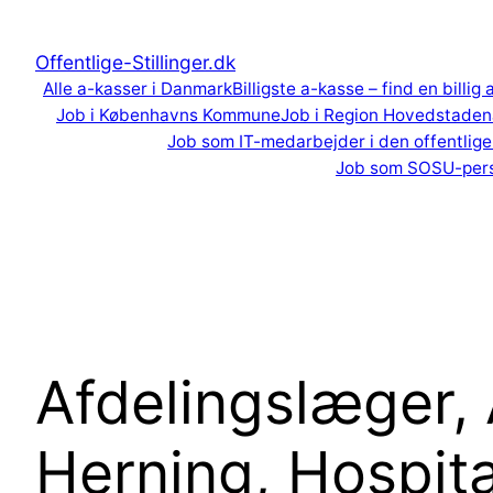
Spring
til
Offentlige-Stillinger.dk
indhold
Alle a-kasser i Danmark
Billigste a-kasse – find en billig
Job i Københavns Kommune
Job i Region Hovedstaden
Job som IT-medarbejder i den offentlige
Job som SOSU-per
Afdelingslæger, 
Herning, Hospit