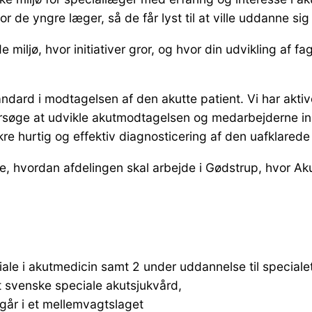
r de yngre læger, så de får lyst til at ville uddanne si
 miljø, hvor initiativer gror, og hvor din udvikling af fag
andard i modtagelsen af den akutte patient. Vi har akti
rsøge at udvikle akutmodtagelsen og medarbejderne inde
kre hurtig og effektiv diagnosticering af den uafklare
ge, hvordan afdelingen skal arbejde i Gødstrup, hvor 
ale i akutmedicin samt 2 under uddannelse til special
et svenske speciale akutsjukvård,
går i et mellemvagtslaget