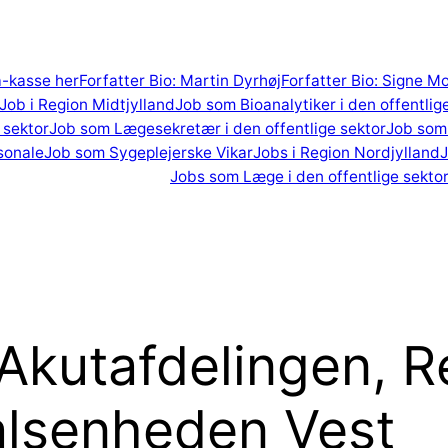
 a-kasse her
Forfatter Bio: Martin Dyrhøj
Forfatter Bio: Signe M
Job i Region Midtjylland
Job som Bioanalytiker i den offentlig
 sektor
Job som Lægesekretær i den offentlige sektor
Job som 
sonale
Job som Sygeplejerske Vikar
Jobs i Region Nordjylland
J
Jobs som Læge i den offentlige sekto
Akutafdelingen, R
alsenheden Vest