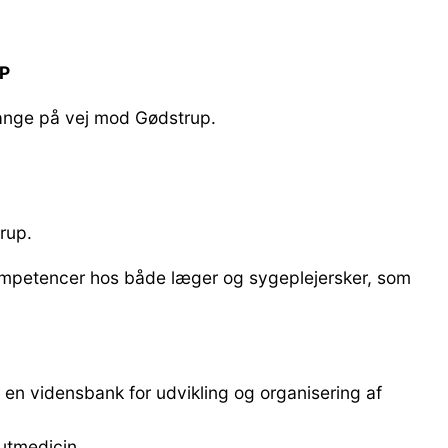
UP
gange på vej mod Gødstrup.
rup.
 kompetencer hos både læger og sygeplejersker, som
il en vidensbank for udvikling og organisering af
kutmedicin.