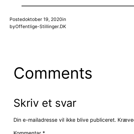
Posted
oktober 19, 2020
in
by
Offentlige-Stillinger.DK
Comments
Skriv et svar
Din e-mailadresse vil ikke blive publiceret.
Kræved
Kommentar
*