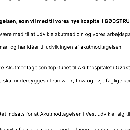
gelsen, som vil med til vores nye hospital i GØDSTR
l være med til at udvikle akutmedicin og vores arbejds
ær og har idéer til udviklingen af akutmodtagelsen.
re Akutmodtagelsen top-tunet til Akuthospitalet i Gødst
ette skal underbygges i teamwork, flow og høje faglige
ttet indsats for at Akutmodtagelsen i Vest udvikler sig t
ske miljø for speciallæger med erfaring og interesse i a