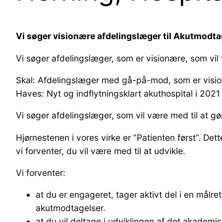
Vi søger visionære afdelingslæger til Akutmodta
Vi søger afdelingslæger, som er visionære, som vi
Skal: Afdelingslæger med gå-på-mod, som er vision
Haves: Nyt og indflytningsklart akuthospital i 2021
Vi søger afdelingslæger, som vil være med til at gø
Hjørnestenen i vores virke er ”Patienten først”. D
vi forventer, du vil være med til at udvikle.
Vi forventer:
at du er engageret, tager aktivt del i en målre
akutmodtagelser.
at du vil deltage i udviklingen af det akademi