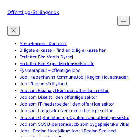
Spring
til
Offentlige-Stillinger.dk
indhold
Alle a-kasser i Danmark
Billigste a-kasse – find en billig a-kasse her
Forfatter Bio: Martin Dyrhøj
Forfatter Bio: Signe Mortensen
Forside
Fysioterapeut – offentlige jobs
Job i Københavns Kommune
Job i Region Hovedstaden
Job i Region Midtjylland
Job som Bioanalytiker i den offentlige sektor
Job som Diætist i den offentlige sektor
Job som IT-medarbejder i den offentlige sektor
Job som Lægesekretær i den offentlige sektor
Job som Optometrist og Optiker i den offentlige sektor
Job som SOSU-personale
Job som Sygeplejerske Vikar
Jobs i Region Nordjylland
Jobs i Region Sjælland