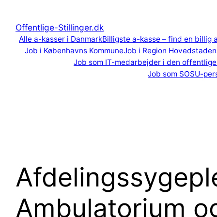
Spring
til
Offentlige-Stillinger.dk
indhold
Alle a-kasser i Danmark
Billigste a-kasse – find en billig
Job i Københavns Kommune
Job i Region Hovedstaden
Job som IT-medarbejder i den offentlige
Job som SOSU-per
Afdelingssygeple
Ambulatorium og