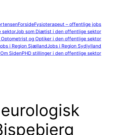
ortensen
Forside
Fysioterapeut – offentlige jobs
e sektor
Job som Diætist i den offentlige sektor
Optometrist og Optiker i den offentlige sektor
obs i Region Sjælland
Jobs i Region Sydjylland
r
Om Siden
PHD stillinger i den offentlige sektor
Neurologisk
Bispebjerg