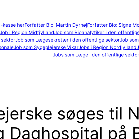
 a-kasse her
Forfatter Bio: Martin Dyrhøj
Forfatter Bio: Signe M
Job i Region Midtjylland
Job som Bioanalytiker i den offentlig
 sektor
Job som Lægesekretær i den offentlige sektor
Job som 
sonale
Job som Sygeplejerske Vikar
Jobs i Region Nordjylland
J
Jobs som Læge i den offentlige sekto
jerske søges til 
 Daghospital på 