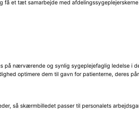
og få et tæt samarbejde med afdelingssygeplejerskerne 
kus på nærværende og synlig sygeplejefaglig ledelse i 
ighed optimere dem til gavn for patienterne, deres på
er, så skærmbilledet passer til personalets arbejdsgang