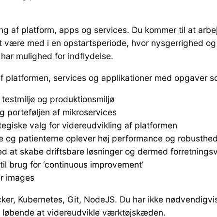
ing af platform, apps og services. Du kommer til at arbe
t være med i en opstartsperiode, hvor nysgerrighed og e
 har mulighed for indflydelse.
 af platformen, services og applikationer med opgaver 
testmiljø og produktionsmiljø
 porteføljen af mikroservices
egiske valg for videreudvikling af platformen
rne og patienterne oplever høj performance og robusthe
d at skabe driftsbare løsninger og dermed forretningsvæ
til brug for ‘continuous improvement’
er images
Docker, Kubernetes, Git, NodeJS. Du har ikke nødvendigvi
 til løbende at videreudvikle værktøjskæden.