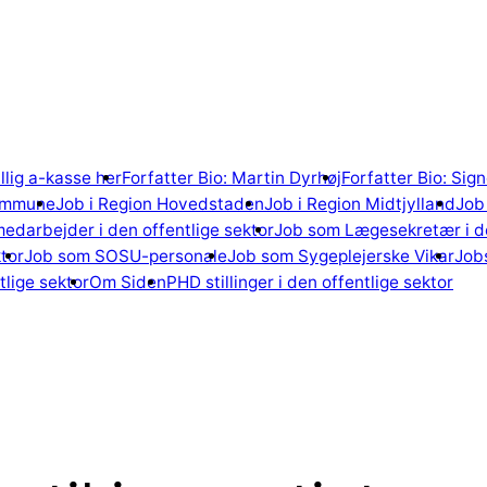
illig a-kasse her
Forfatter Bio: Martin Dyrhøj
Forfatter Bio: Si
ommune
Job i Region Hovedstaden
Job i Region Midtjylland
Job 
edarbejder i den offentlige sektor
Job som Lægesekretær i de
tor
Job som SOSU-personale
Job som Sygeplejerske Vikar
Jobs
lige sektor
Om Siden
PHD stillinger i den offentlige sektor