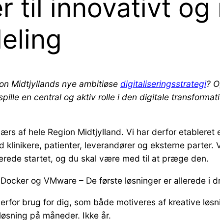
 til innovativt o
deling
gion Midtjyllands nye ambitiøse
digitaliseringsstrategi
? O
 spille en central og aktiv rolle i den digitale transfor
ærs af hele Region Midtjylland. Vi har derfor etableret e
klinikere, patienter, leverandører og eksterne parter. V
llerede startet, og du skal være med til at præge den.
ocker og VMware – De første løsninger er allerede i dri
erfor brug for dig, som både motiveres af kreative løsn
løsning på måneder. Ikke år.