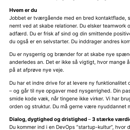
Hvem er du
Jobbet er tværgående med en bred kontaktflade, så
nemt ved at skabe relationer. Du elsker teamwork o
adfærd. Du er frisk af sind og din smittende positi
du også er en selvstarter. Du inddrager andres komp
Du er nysgerrig og brænder for at skabe nye spænde
anderledes an. Det er ikke så vigtigt, hvor mange år
på at afprøve nye veje.
Du har et indre drive for at levere ny funktionalite
– og går til nye opgaver med nysgerrighed. Din pass
smide kode væk, når tingene ikke virker. Vi har brug 
orden og struktur. Du må gerne være nyuddannet med 
Dialog, dygtighed og dristighed
–
3 stærke værdi
Du kommer ind i en DevOps “startup-kultur”, hvor d