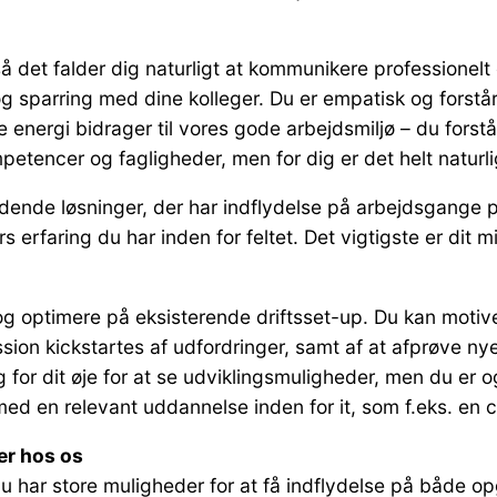
 det falder dig naturligt at kommunikere professionelt
g sparring med dine kolleger. Du er empatisk og forstå
ve energi bidrager til vores gode arbejdsmiljø – du for
etencer og fagligheder, men for dig er det helt naturlig
nde løsninger, der har indflydelse på arbejdsgange på 
s erfaring du har inden for feltet. Det vigtigste er dit
t og optimere på eksisterende driftsset-up. Du kan motive
ion kickstartes af udfordringer, samt af at afprøve nye
for dit øje for at se udviklingsmuligheder, men du er også
en relevant uddannelse inden for it, som f.eks. en can
er hos os
u har store muligheder for at få indflydelse på både op