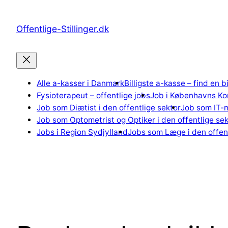
Spring
til
Offentlige-Stillinger.dk
indhold
Alle a-kasser i Danmark
Billigste a-kasse – find en b
Fysioterapeut – offentlige jobs
Job i Københavns K
Job som Diætist i den offentlige sektor
Job som IT-m
Job som Optometrist og Optiker i den offentlige sek
Jobs i Region Sydjylland
Jobs som Læge i den offent