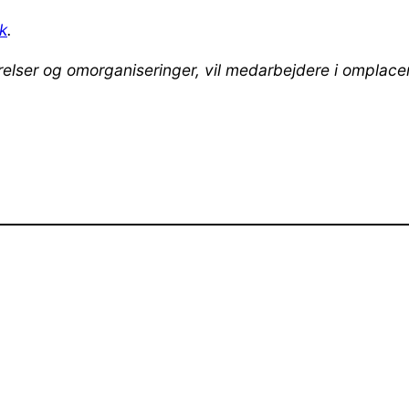
k
.
er og omorganiseringer, vil medarbejdere i omplacering,