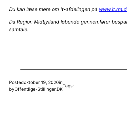
Du kan læse mere om It-afdelingen på
www.it.rm.d
Da Region Midtjylland løbende gennemfører besparels
samtale.
Posted
oktober 19, 2020
in
Tags:
by
Offentlige-Stillinger.DK