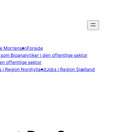
gne Mortensen
Forside
som Bioanalytiker i den offentlige sektor
n offentlige sektor
 i Region Nordjylland
Jobs i Region Sjælland