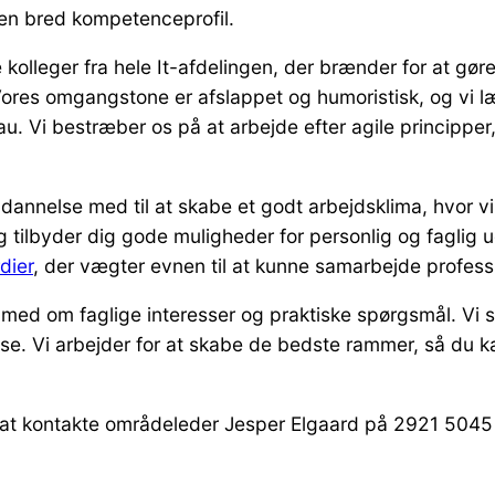
 en bred kompetenceprofil.
lleger fra hele It-afdelingen, der brænder for at gør
ores omgangstone er afslappet og humoristisk, og vi læ
eau. Vi bestræber os på at arbejde efter agile prin­cippe
nnelse med til at skabe et godt arbejdsklima, hvor vi 
 tilbyder dig gode muligheder for personlig og faglig 
dier
, der vægter evnen til at kunne samarbejde profess
med om faglige interesser og praktiske spørgsmål. Vi sø
lse. Vi arbejder for at skabe de bedste rammer, så du k
il at kontakte områdeleder Jesper Elgaard på 2921 5045