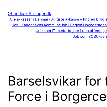
Spring
til
Offentlige-Stillinger.dk
indhold
Alle a-kasser i Danmark
Billigste a-kasse – find en billig
Job i Københavns Kommune
Job i Region Hovedstaden
Job som IT-medarbejder i den offentlige
Job som SOSU-per
Barselsvikar for 
Force i Borgerc