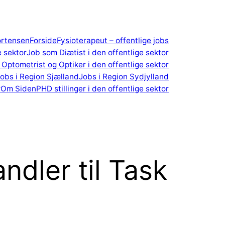
ortensen
Forside
Fysioterapeut – offentlige jobs
e sektor
Job som Diætist i den offentlige sektor
Optometrist og Optiker i den offentlige sektor
obs i Region Sjælland
Jobs i Region Sydjylland
r
Om Siden
PHD stillinger i den offentlige sektor
ndler til Task