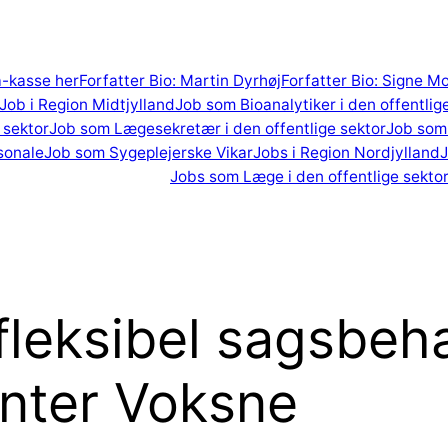
 a-kasse her
Forfatter Bio: Martin Dyrhøj
Forfatter Bio: Signe M
Job i Region Midtjylland
Job som Bioanalytiker i den offentlig
 sektor
Job som Lægesekretær i den offentlige sektor
Job som 
sonale
Job som Sygeplejerske Vikar
Jobs i Region Nordjylland
J
Jobs som Læge i den offentlige sekto
fleksibel sagsbeha
enter Voksne