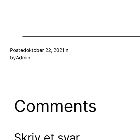
Posted
oktober 22, 2021
in
by
Admin
Comments
Skriv et svar