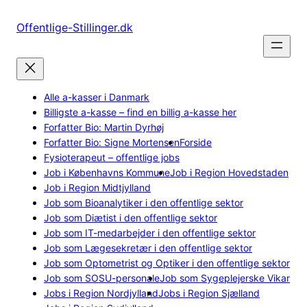
Spring
til
Offentlige-Stillinger.dk
indhold
Alle a-kasser i Danmark
Billigste a-kasse – find en billig a-kasse her
Forfatter Bio: Martin Dyrhøj
Forfatter Bio: Signe Mortensen
Forside
Fysioterapeut – offentlige jobs
Job i Københavns Kommune
Job i Region Hovedstaden
Job i Region Midtjylland
Job som Bioanalytiker i den offentlige sektor
Job som Diætist i den offentlige sektor
Job som IT-medarbejder i den offentlige sektor
Job som Lægesekretær i den offentlige sektor
Job som Optometrist og Optiker i den offentlige sektor
Job som SOSU-personale
Job som Sygeplejerske Vikar
Jobs i Region Nordjylland
Jobs i Region Sjælland