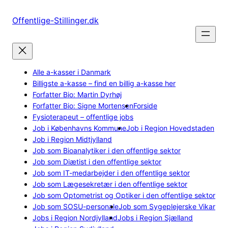
Spring
til
Offentlige-Stillinger.dk
indhold
Alle a-kasser i Danmark
Billigste a-kasse – find en billig a-kasse her
Forfatter Bio: Martin Dyrhøj
Forfatter Bio: Signe Mortensen
Forside
Fysioterapeut – offentlige jobs
Job i Københavns Kommune
Job i Region Hovedstaden
Job i Region Midtjylland
Job som Bioanalytiker i den offentlige sektor
Job som Diætist i den offentlige sektor
Job som IT-medarbejder i den offentlige sektor
Job som Lægesekretær i den offentlige sektor
Job som Optometrist og Optiker i den offentlige sektor
Job som SOSU-personale
Job som Sygeplejerske Vikar
Jobs i Region Nordjylland
Jobs i Region Sjælland