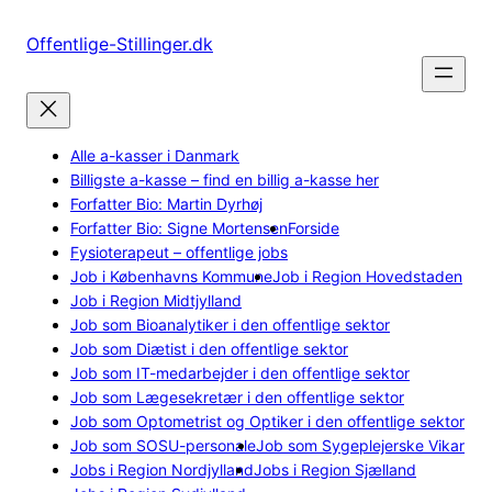
Spring
til
Offentlige-Stillinger.dk
indhold
Alle a-kasser i Danmark
Billigste a-kasse – find en billig a-kasse her
Forfatter Bio: Martin Dyrhøj
Forfatter Bio: Signe Mortensen
Forside
Fysioterapeut – offentlige jobs
Job i Københavns Kommune
Job i Region Hovedstaden
Job i Region Midtjylland
Job som Bioanalytiker i den offentlige sektor
Job som Diætist i den offentlige sektor
Job som IT-medarbejder i den offentlige sektor
Job som Lægesekretær i den offentlige sektor
Job som Optometrist og Optiker i den offentlige sektor
Job som SOSU-personale
Job som Sygeplejerske Vikar
Jobs i Region Nordjylland
Jobs i Region Sjælland