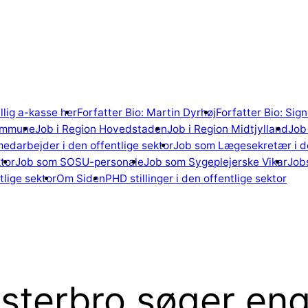
illig a-kasse her
Forfatter Bio: Martin Dyrhøj
Forfatter Bio: Si
ommune
Job i Region Hovedstaden
Job i Region Midtjylland
Job 
edarbejder i den offentlige sektor
Job som Lægesekretær i de
tor
Job som SOSU-personale
Job som Sygeplejerske Vikar
Jobs
lige sektor
Om Siden
PHD stillinger i den offentlige sektor
sterbro søger en