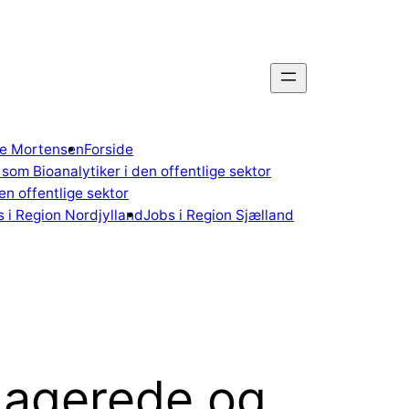
gne Mortensen
Forside
som Bioanalytiker i den offentlige sektor
n offentlige sektor
 i Region Nordjylland
Jobs i Region Sjælland
gagerede og