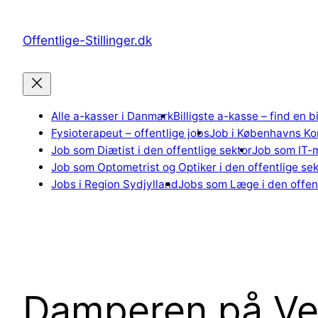
Spring
til
Offentlige-Stillinger.dk
indhold
Alle a-kasser i Danmark
Billigste a-kasse – find en b
Fysioterapeut – offentlige jobs
Job i Københavns K
Job som Diætist i den offentlige sektor
Job som IT-m
Job som Optometrist og Optiker i den offentlige sek
Jobs i Region Sydjylland
Jobs som Læge i den offent
Damperen på Ve