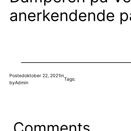
anerkendende 
Posted
oktober 22, 2021
in
Tags:
by
Admin
Comments