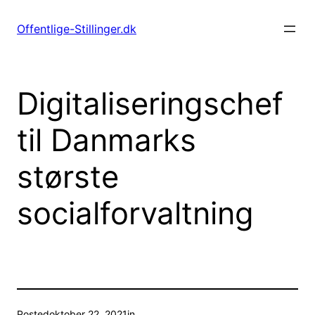
Spring
til
Offentlige-Stillinger.dk
indhold
Digitaliseringschef
til Danmarks
største
socialforvaltning
Posted
oktober 22, 2021
in