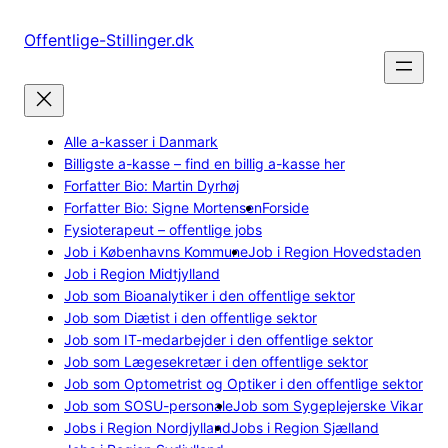
Spring
til
Offentlige-Stillinger.dk
indhold
Alle a-kasser i Danmark
Billigste a-kasse – find en billig a-kasse her
Forfatter Bio: Martin Dyrhøj
Forfatter Bio: Signe Mortensen
Forside
Fysioterapeut – offentlige jobs
Job i Københavns Kommune
Job i Region Hovedstaden
Job i Region Midtjylland
Job som Bioanalytiker i den offentlige sektor
Job som Diætist i den offentlige sektor
Job som IT-medarbejder i den offentlige sektor
Job som Lægesekretær i den offentlige sektor
Job som Optometrist og Optiker i den offentlige sektor
Job som SOSU-personale
Job som Sygeplejerske Vikar
Jobs i Region Nordjylland
Jobs i Region Sjælland