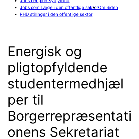
Jobs i Region Sydjylland
Jobs som Læge i den offentlige sektor
Om Siden
PHD stillinger i den offentlige sektor
Energisk og
pligtopfyldende
studentermedhjæl
per til
Borgerrepræsentati
onens Sekretariat