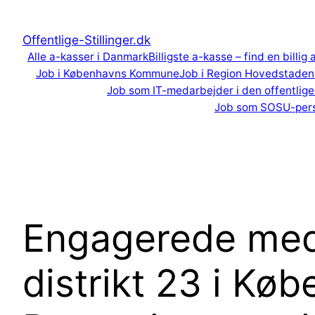
Spring
til
Offentlige-Stillinger.dk
indhold
Alle a-kasser i Danmark
Billigste a-kasse – find en billig
Job i Københavns Kommune
Job i Region Hovedstaden
Job som IT-medarbejder i den offentlige
Job som SOSU-per
Engagerede medar
distrikt 23 i K