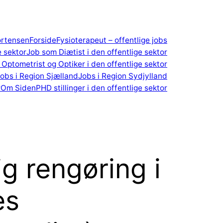
ortensen
Forside
Fysioterapeut – offentlige jobs
e sektor
Job som Diætist i den offentlige sektor
Optometrist og Optiker i den offentlige sektor
obs i Region Sjælland
Jobs i Region Sydjylland
r
Om Siden
PHD stillinger i den offentlige sektor
g rengøring i
es