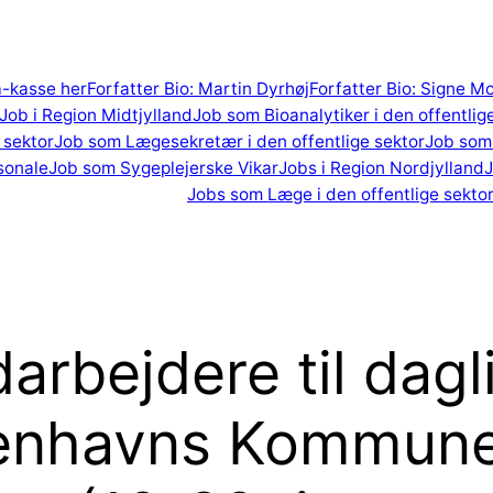
 a-kasse her
Forfatter Bio: Martin Dyrhøj
Forfatter Bio: Signe M
Job i Region Midtjylland
Job som Bioanalytiker i den offentlig
 sektor
Job som Lægesekretær i den offentlige sektor
Job som 
sonale
Job som Sygeplejerske Vikar
Jobs i Region Nordjylland
J
Jobs som Læge i den offentlige sekto
bejdere til dagli
øbenhavns Kommun