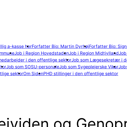
illig a-kasse her
Forfatter Bio: Martin Dyrhøj
Forfatter Bio: Si
ommune
Job i Region Hovedstaden
Job i Region Midtjylland
Job 
edarbejder i den offentlige sektor
Job som Lægesekretær i de
tor
Job som SOSU-personale
Job som Sygeplejerske Vikar
Jobs
lige sektor
Om Siden
PHD stillinger i den offentlige sektor
ejviden og Genopr