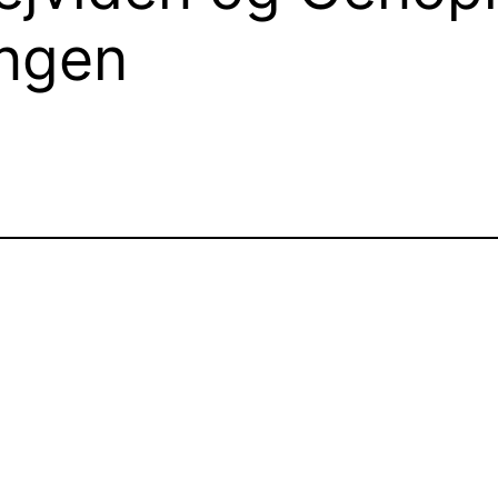
ingen