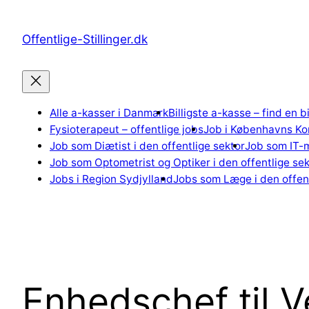
Spring
til
Offentlige-Stillinger.dk
indhold
Alle a-kasser i Danmark
Billigste a-kasse – find en b
Fysioterapeut – offentlige jobs
Job i Københavns K
Job som Diætist i den offentlige sektor
Job som IT-m
Job som Optometrist og Optiker i den offentlige sek
Jobs i Region Sydjylland
Jobs som Læge i den offent
Enhedschef til V