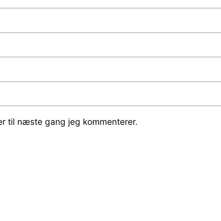
r til næste gang jeg kommenterer.