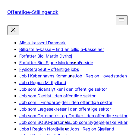
Spring
til
Offentlige-Stillinger.dk
indhold
Alle a-kasser i Danmark
Billigste a-kasse – find en billig a-kasse her
Forfatter Bio: Martin Dyrhøj
Forfatter Bio: Signe Mortensen
Forside
Fysioterapeut – offentlige jobs
Job i Københavns Kommune
Job i Region Hovedstaden
Job i Region Midtjylland
Job som Bioanalytiker i den offentlige sektor
Job som Diætist i den offentlige sektor
Job som IT-medarbejder i den offentlige sektor
Job som Lægesekretær i den offentlige sektor
Job som Optometrist og Optiker i den offentlige sektor
Job som SOSU-personale
Job som Sygeplejerske Vikar
Jobs i Region Nordjylland
Jobs i Region Sjælland