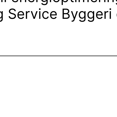
 Service Byggeri 