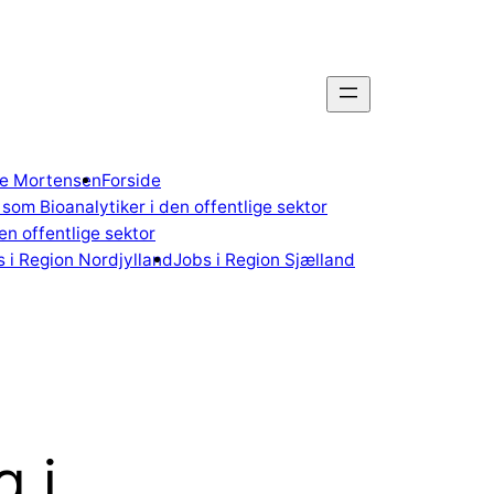
gne Mortensen
Forside
som Bioanalytiker i den offentlige sektor
n offentlige sektor
 i Region Nordjylland
Jobs i Region Sjælland
g i