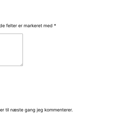
e felter er markeret med
*
er til næste gang jeg kommenterer.