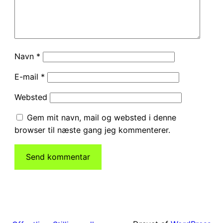
Navn
*
E-mail
*
Websted
Gem mit navn, mail og websted i denne
browser til næste gang jeg kommenterer.