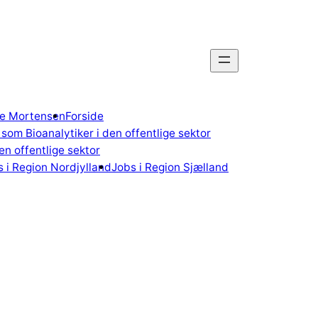
gne Mortensen
Forside
som Bioanalytiker i den offentlige sektor
n offentlige sektor
 i Region Nordjylland
Jobs i Region Sjælland