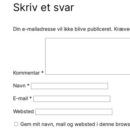
Skriv et svar
Din e-mailadresse vil ikke blive publiceret.
Kræved
Kommentar
*
Navn
*
E-mail
*
Websted
Gem mit navn, mail og websted i denne brows