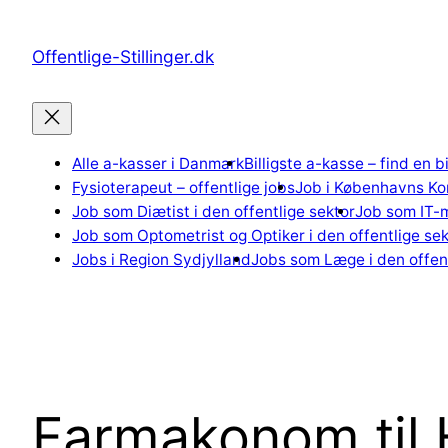
Spring
til
Offentlige-Stillinger.dk
indhold
Alle a-kasser i Danmark
Billigste a-kasse – find en b
Fysioterapeut – offentlige jobs
Job i Københavns K
Job som Diætist i den offentlige sektor
Job som IT-m
Job som Optometrist og Optiker i den offentlige sek
Jobs i Region Sydjylland
Jobs som Læge i den offent
Farmakonom til