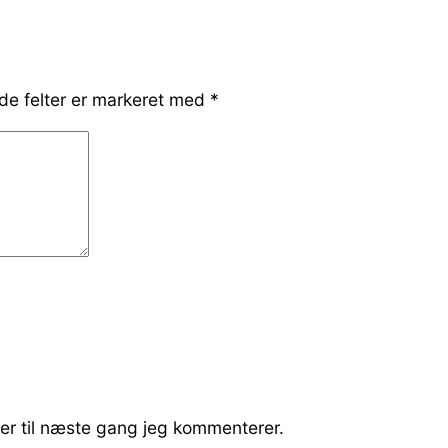
e felter er markeret med
*
er til næste gang jeg kommenterer.