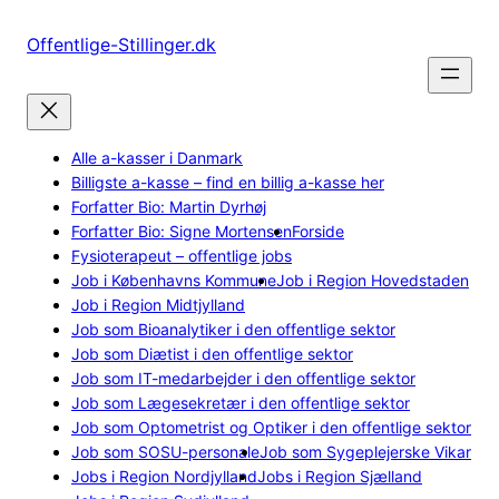
Spring
til
Offentlige-Stillinger.dk
indhold
Alle a-kasser i Danmark
Billigste a-kasse – find en billig a-kasse her
Forfatter Bio: Martin Dyrhøj
Forfatter Bio: Signe Mortensen
Forside
Fysioterapeut – offentlige jobs
Job i Københavns Kommune
Job i Region Hovedstaden
Job i Region Midtjylland
Job som Bioanalytiker i den offentlige sektor
Job som Diætist i den offentlige sektor
Job som IT-medarbejder i den offentlige sektor
Job som Lægesekretær i den offentlige sektor
Job som Optometrist og Optiker i den offentlige sektor
Job som SOSU-personale
Job som Sygeplejerske Vikar
Jobs i Region Nordjylland
Jobs i Region Sjælland