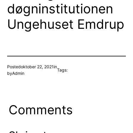
døgninstitutionen
Ungehuset Emdrup
Posted
oktober 22, 2021
in
Tags:
by
Admin
Comments